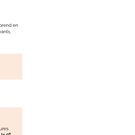
 prend en
vants,
e
ures
e
 la 9