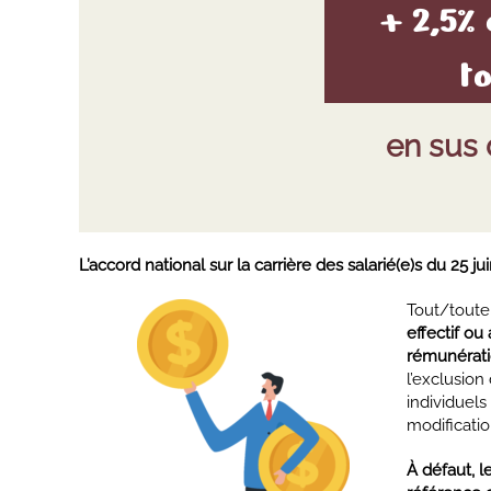
+ 2,5%
t
en sus
L’accord national sur la carrière des salarié(e)s du 25 ju
Tout/toute 
effectif ou
rémunérati
l’exclusio
individuels
modificatio
À défaut, l