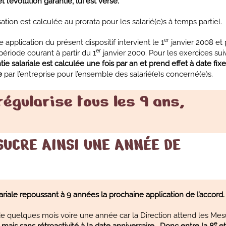
 l’évolution garantie, lui est versé.
sation est calculée au prorata pour les salarié(e)s à temps partiel.
er
 application du présent dispositif intervient le 1
janvier 2008 et
er
ériode courant à partir du 1
janvier 2000. Pour les exercices sui
tie salariale est calculée une fois par an et prend effet à date fix
e
par l’entreprise pour l’ensemble des salarié(e)s concerné(e)s.
 régularise tous les 9 ans,
SUCRE AINSI UNE ANNÉE DE
lariale repoussant à 9 années la prochaine application de l’accord.
de quelques mois voire une année car la Direction attend les Mes
e
,
mais sans rétroactivité à la date anniversaire… Donc entre la 8
et