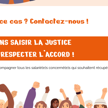
ce cas ? Contactez-nous !
NS SAISIR LA JUSTICE
 RESPECTER L’ACCORD !
pagner tous les salarié(e)s concerné(e)s qui souhaitent récupér