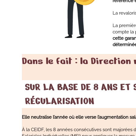
référence et
La revalori
La première
compte la p
cette garan
déterminé
Dans le fait : la Direction
SUR LA BASE DE 8 ANS ET 
RÉGULARISATION
Elle neutralise l’année où elle verse l’augmentation sa
À la CEIDF, les 8 années consécutives sont majorées 
Salariales Individuelles (MSI) pour appliquer la mesure