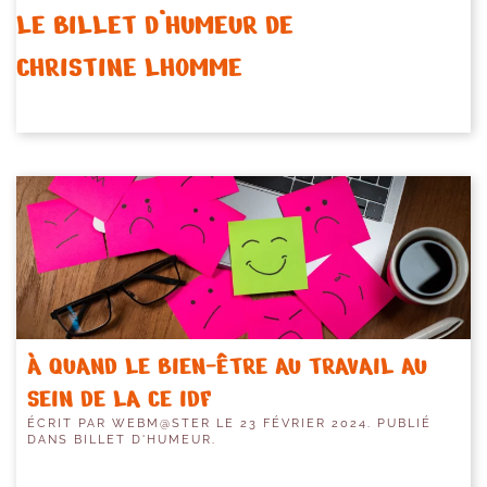
LE BILLET D’HUMEUR DE
CHRISTINE LHOMME
À QUAND LE BIEN-ÊTRE AU TRAVAIL AU
SEIN DE LA CE IDF
ÉCRIT PAR
WEBM@STER
LE
23 FÉVRIER 2024
. PUBLIÉ
DANS
BILLET D'HUMEUR
.