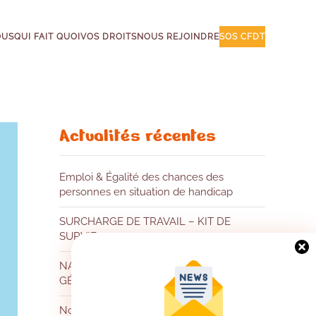
OUS
QUI FAIT QUOI
VOS DROITS
NOUS REJOINDRE
SOS CFDT
Actualités récentes
Emploi & Égalité des chances des
personnes en situation de handicap
SURCHARGE DE TRAVAIL – KIT DE
SURVIE
NAO & PEE 2026 : UNE AUGMENTATION
GÉNÉRALE POUR TOUS
Nouvelle année, nouveaux objectifs