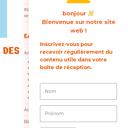
INTEMPERIES les leçons à tirer d’une
bonjour
semaine difficile !
Bienvenue sur notre site
web !
Catégories
Inscrivez-vous pour
 DES
recevoir régulièrement du
Accords entreprise
contenu utile dans votre
Dispositions sociales diverses
boîte de réception.
E-agence
Égalité hommes/femmes
Intéressement
Mobilité
PEE
Temps de travail
Actualités
Billet d'humeur