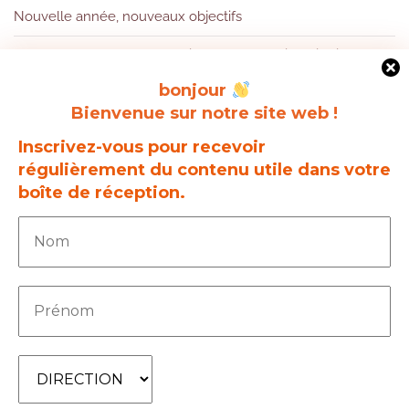
Nouvelle année, nouveaux objectifs
INTEMPERIES les leçons à tirer d’une semaine difficile !
bonjour
Bienvenue sur notre site web !
Catégories
Inscrivez-vous pour recevoir
régulièrement du contenu utile dans votre
boîte de réception.
Accords entreprise
Dispositions sociales diverses
E-agence
Égalité hommes/femmes
Intéressement
Mobilité
PEE
Temps de travail
Actualités