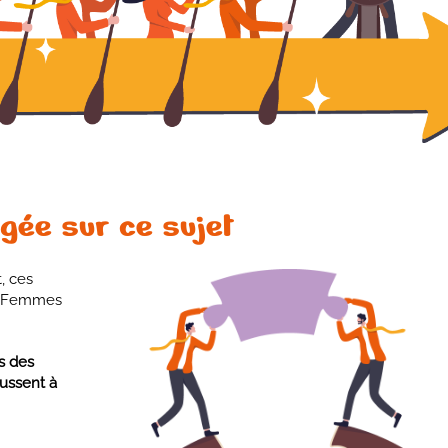
gée sur ce sujet
, ces
es Femmes
es des
oussent à