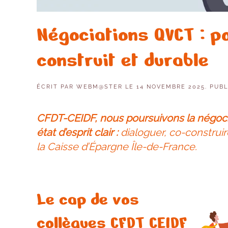
Négociations QVCT : po
construit et durable
ÉCRIT PAR
WEBM@STER
LE
14 NOVEMBRE 2025
. PUB
CFDT-CEIDF, nous poursuivons la négocia
état d’esprit clair :
dialoguer, co-construi
la Caisse d’Épargne Île-de-France.
Le cap de vos
collègues CFDT CEIDF