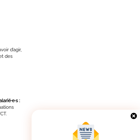
oir d’agir,
et des
arié·e·s :
uations
VCT.